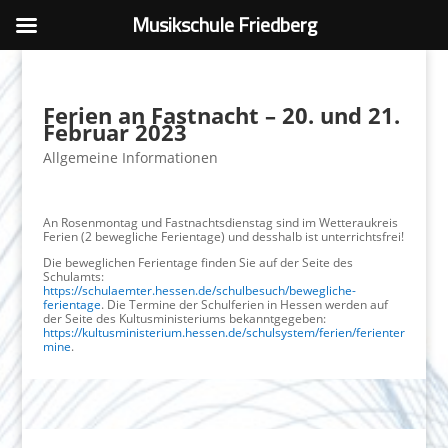
Musikschule Friedberg
Ferien an Fastnacht – 20. und 21.
Februar 2023
Allgemeine Informationen
An Rosenmontag und Fastnachtsdienstag sind im Wetteraukreis
Ferien (2 bewegliche Ferientage) und desshalb ist unterrichtsfrei!
Die beweglichen Ferientage finden Sie auf der Seite des
Schulamts:
https://schulaemter.hessen.de/schulbesuch/bewegliche-
ferientage
. Die Termine der Schulferien in Hessen werden auf
der Seite des Kultusministeriums bekanntgegeben:
https://kultusministerium.hessen.de/schulsystem/ferien/ferienter
mine
.