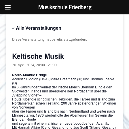
Musikschule Friedberg
« Alle Veranstaltungen
Diese Veranstaltung hat bereits stattgefunden.
Keltische Musik
20. April 2024, 20:00
-
21:00
North-Atlantic Bridge
Acoustic Eidolon (USA), Máire Breatnach (Irl) und Thomas Loefke
(D)
Im 6. Jahrhundert verließ der irische Mönch Brendan Dingle den
Südwesten Irlands und überquerte den Nordatlantik über die
„Stepping Stone“ –
Route: über die schottischen Hebriden, die Färöer und Island zum
Nordamerikanischen Festland. 200 Jahre später drangen Wikinger
von Norwegen
über die Färöer und Island bis nach Neufundland und weiter nach
Minnesota vor. 1976 wiederholte der Abenteurer Tim Severin die
Brendan Route
und segelte mit einem altirischen Lederboot über den Atlantik.
Mit Hannah Alkire (Cello, Gesang) und Joe Scott (Gitarre, Gesang)