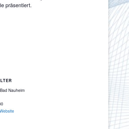
e präsentiert.
LTER
 Bad Nauheim
30
-Website