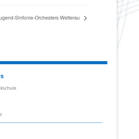
Jugend-Sinfonie-Orchesters Wetterau
es
ikschule
g
z