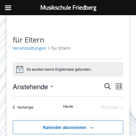
Musikschule Friedberg
für Eltern
Veranstaltungen
für Eltern
Veranstaltungen
Es wurden keine Ergebnisse gefunden.
Hinweis
Veranstaltu
Veranst
Anstehende
Suche
Ansicht
Such-
Liste
Navigat
und
Datum
Ansichtennav
wählen.
Heute
Nächste
Veranstaltungen
Vorherige
Veranstaltu
Kalender abonnieren