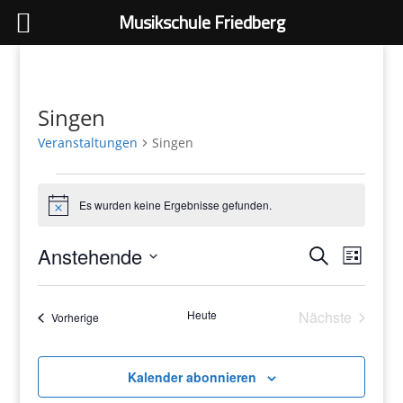
Musikschule Friedberg
Singen
Veranstaltungen
Singen
Veranstaltungen
Es wurden keine Ergebnisse gefunden.
Hinweis
Veranstaltu
Veranst
Anstehende
Suche
Ansicht
Such-
Liste
Navigat
und
Datum
Ansichtennav
wählen.
Heute
Nächste
Veranstaltungen
Vorherige
Veranstaltu
Kalender abonnieren