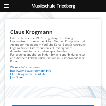
Musikschule Friedberg
Claus Krogmann
Gitarrenlehrer seit 1997. Langjährige Erfahrung als
Livemusiker in unterschiedlichen Genres. Komponist und
Arrangeur mit eigenem YouTube Kanal. Sein Schwerpunkt
liegt im Kinder-Gitarrenunterricht, mit eigenem
didaktischem Konzept und entsprechenden
Fortbildungsangeboten. In der Erwachsenenbildung leitet
er außerdem Feldenkraiskurse und musiktherapeutische
Kurse.
Weitere Informationen:
http://www.clauskrogmann.info
Claus Krogmann – YouTube
Just Queen