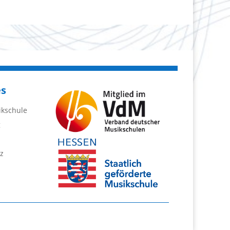
es
ikschule
g
z