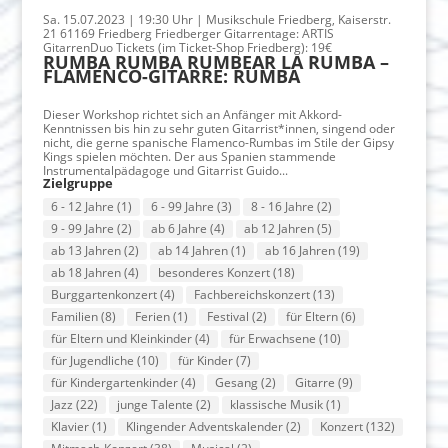
Sa. 15.07.2023 | 19:30 Uhr | Musikschule Friedberg, Kaiserstr.
21 61169 Friedberg Friedberger Gitarrentage: ARTIS
GitarrenDuo Tickets (im Ticket-Shop Friedberg): 19€
RUMBA RUMBA RUMBEAR LA RUMBA –
FLAMENCO-GITARRE: RUMBA
Dieser Workshop richtet sich an Anfänger mit Akkord-
Kenntnissen bis hin zu sehr guten Gitarrist*innen, singend oder
nicht, die gerne spanische Flamenco-Rumbas im Stile der Gipsy
Kings spielen möchten. Der aus Spanien stammende
Instrumentalpädagoge und Gitarrist Guido...
Zielgruppe
6 - 12 Jahre
(1)
6 - 99 Jahre
(3)
8 - 16 Jahre
(2)
9 - 99 Jahre
(2)
ab 6 Jahre
(4)
ab 12 Jahren
(5)
ab 13 Jahren
(2)
ab 14 Jahren
(1)
ab 16 Jahren
(19)
ab 18 Jahren
(4)
besonderes Konzert
(18)
Burggartenkonzert
(4)
Fachbereichskonzert
(13)
Familien
(8)
Ferien
(1)
Festival
(2)
für Eltern
(6)
für Eltern und Kleinkinder
(4)
für Erwachsene
(10)
für Jugendliche
(10)
für Kinder
(7)
für Kindergartenkinder
(4)
Gesang
(2)
Gitarre
(9)
Jazz
(22)
junge Talente
(2)
klassische Musik
(1)
Klavier
(1)
Klingender Adventskalender
(2)
Konzert
(132)