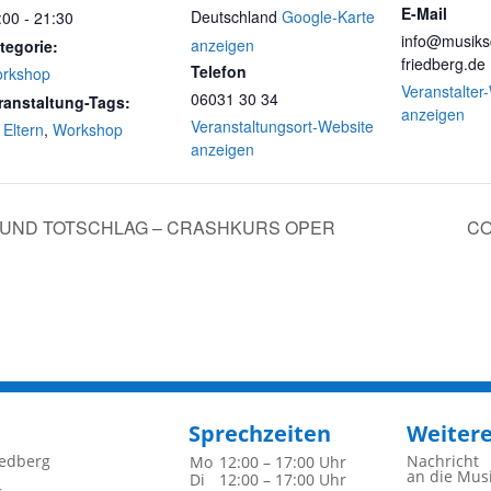
E-Mail
Deutschland
Google-Karte
:00 - 21:30
info@musiks
anzeigen
tegorie:
friedberg.de
Telefon
rkshop
Veranstalter
06031 30 34
ranstaltung-Tags:
anzeigen
Veranstaltungsort-Website
 Eltern
,
Workshop
anzeigen
D UND TOTSCHLAG – CRASHKURS OPER
CO
Sprechzeiten
Weiter
iedberg
Nachricht
Mo
12:00 – 17:00 Uhr
an die Mus
Di
12:00 – 17:00 Uhr