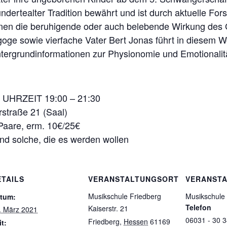
undertealter Tradition bewährt und ist durch aktuelle Fo
önnen die beruhigende oder auch belebende Wirkung des
ge sowie vierfache Vater Bert Jonas führt in diesem W
ntergrundinformationen zur Physionomie und Emotionalit
UHRZEIT 19:00 – 21:30
straße 21 (Saal)
Paare, erm. 10€/25€
d solche, die es werden wollen
ETAILS
VERANSTALTUNGSORT
VERANSTA
Musikschule Friedberg
Musikschule
tum:
Telefon
Kaiserstr. 21
. März 2021
06031 - 30 
Friedberg
,
Hessen
61169
it: