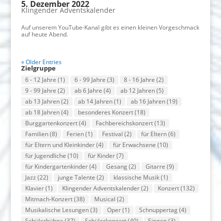
5. Dezember 2022
Klingender Adventskalender
Auf unserem YouTube-Kanal gibt es einen kleinen Vorgeschmack
auf heute Abend.
« Older Entries
Zielgruppe
6 - 12 Jahre
(1)
6 - 99 Jahre
(3)
8 - 16 Jahre
(2)
9 - 99 Jahre
(2)
ab 6 Jahre
(4)
ab 12 Jahren
(5)
ab 13 Jahren
(2)
ab 14 Jahren
(1)
ab 16 Jahren
(19)
ab 18 Jahren
(4)
besonderes Konzert
(18)
Burggartenkonzert
(4)
Fachbereichskonzert
(13)
Familien
(8)
Ferien
(1)
Festival
(2)
für Eltern
(6)
für Eltern und Kleinkinder
(4)
für Erwachsene
(10)
für Jugendliche
(10)
für Kinder
(7)
für Kindergartenkinder
(4)
Gesang
(2)
Gitarre
(9)
Jazz
(22)
junge Talente
(2)
klassische Musik
(1)
Klavier
(1)
Klingender Adventskalender
(2)
Konzert
(132)
Mitmach-Konzert
(38)
Musical
(2)
Musikalische Lesungen
(3)
Oper
(1)
Schnuppertag
(4)
Schülerbühne
(37)
Schülerkonzert
(40)
Singen
(3)